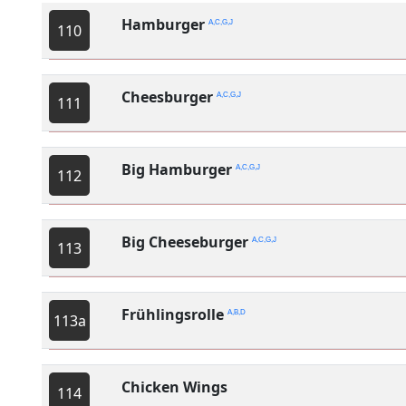
Hamburger
A,C,G,J
110
Cheesburger
A,C,G,J
111
Big Hamburger
A,C,G,J
112
Big Cheeseburger
A,C,G,J
113
Frühlingsrolle
A,B,D
113a
Chicken Wings
114