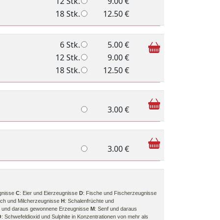
12 Stk.
9.00 €
18 Stk.
12.50 €
6 Stk.
5.00 €
12 Stk.
9.00 €
18 Stk.
12.50 €
3.00 €
3.00 €
gnisse
C
: Eier und Eierzeugnisse
D
: Fische und Fischerzeugnisse
ilch und Milcherzeugnisse
H
: Schalenfrüchte und
rie und daraus gewonnene Erzeugnisse
M
: Senf und daraus
O
: Schwefeldioxid und Sulphite in Konzentrationen von mehr als