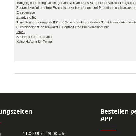
10mg/kg oder 10mg/l als insgesamt vorhandenes SO2, die für verzehrfertige ode
Zustand zurückgeführte Erzegnisse zu berechnen sind
P
: Lupinen und daraus 
Erzeugnisse
Zusatzstoffe:
1
: mit Konservierungsstoff
2
: mit Geschmacksverstärker
3
: mit Antioxidationsmitt
8
: chininhaltig
9
: geschwärzt
10
: enthält eine Phenylalaninquelle
Infos:
Schinken vom Truthahn
Keine Haftung für Fehler!
ungszeiten
Bestellen p
APP
g
11:00 Uhr - 23:00 Uhr