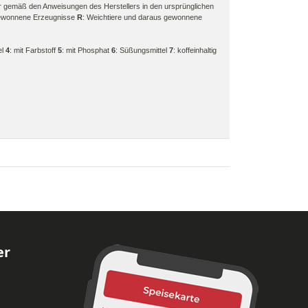
r gemäß den Anweisungen des Herstellers in den ursprünglichen
gewonnene Erzeugnisse
R
: Weichtiere und daraus gewonnene
el
4
: mit Farbstoff
5
: mit Phosphat
6
: Süßungsmittel
7
: koffeinhaltig
er