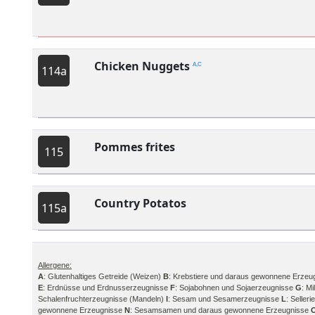
Chicken Nuggets
A,C
114a
Pommes frites
115
Country Potatos
115a
Allergene:
A
: Glutenhaltiges Getreide (Weizen)
B
: Krebstiere und daraus gewonnene Erzeu
E
: Erdnüsse und Erdnusserzeugnisse
F
: Sojabohnen und Sojaerzeugnisse
G
: M
Schalenfruchterzeugnisse (Mandeln)
I
: Sesam und Sesamerzeugnisse
L
: Selle
gewonnene Erzeugnisse
N
: Sesamsamen und daraus gewonnene Erzeugnisse