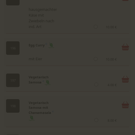
hausgemachter
Käse mit
Zwiebeln nach
ind. Art
10.00 €
Egg Curry
C
196
mit Eier
10.00 €
Vegetarisch
197
Samosa
4
4.00 €
Vegetarisch
198
Samosa mit
Chanamasala
4
8.00 €