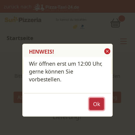
zurück nach
So kannst du bezahlen
Startseite
HINWEIS!
Wir öffnen erst um 12:00 Uhr,
Shop / Speisekarte
gerne können Sie
Bitte wähle deine Produkte und lege sie in den
vorbestellen.
Warenkorb
Wähle:
Abholung
Lieferung
Abholung
Ok
oder
Lieferung?