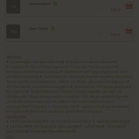
Daalmakhni
199
9.50 €
Daal Tarka
199a
9.50 €
Allergene:
A
: Glutenhaltiges Getreide (Weizen)
B
: Krebstiere und daraus gewonnene
Erzeugnisse
C
: Eier und Eierzeugnisse
D
: Fische und Fischerzeugnisse
E
:
Erdnüsse und Erdnusserzeugnisse
F
: Sojabohnen und Sojaerzeugnisse
G
: Milch
und Milcherzeugnisse
H
: Schalenfrüchte und Schalenfruchterzeugnisse (Mandeln)
I
:
Sesam und Sesamerzeugnisse
L
: Sellerie und daraus gewonnene Erzeugnisse
M
:
Senf und daraus gewonnene Erzeugnisse
N
: Sesamsamen und daraus gewonnene
Erzeugnisse
O
: Schwefeldioxid und Sulphite in Konzentrationen von mehr als
10mg/kg oder 10mg/l als insgesamt vorhandenes SO2, die für verzehrfertige oder
gemäß den Anweisungen des Herstellers in den ursprünglichen Zustand
zurückgeführte Erzegnisse zu berechnen sind
P
: Lupinen und daraus gewonnene
Erzeugnisse
R
: Weichtiere und daraus gewonnene Erzeugnisse
Zusatzstoffe:
1
: mit Konservierungsstoff
2
: mit Geschmacksverstärker
3
: mit Antioxidationsmittel
4
: mit Farbstoff
5
: mit Phosphat
6
: Süßungsmittel
7
: koffeinhaltig
8
: chininhaltig
9
:
geschwärzt
10
: enthält eine Phenylalaninquelle
Infos: