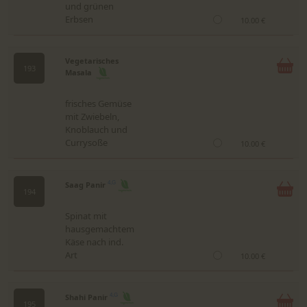
und grünen
Erbsen
10.00 €
Vegetarisches
193
Masala
frisches Gemüse
mit Zwiebeln,
Knoblauch und
Currysoße
10.00 €
Saag Panir
4,G
194
Spinat mit
hausgemachtem
Käse nach ind.
Art
10.00 €
Shahi Panir
4,G
195