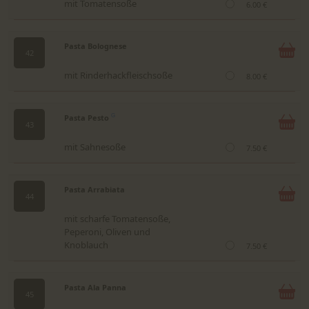
mit Tomatensoße
6.00 €
Pasta Bolognese
42
mit Rinderhackfleischsoße
8.00 €
Pasta Pesto
G
43
mit Sahnesoße
7.50 €
Pasta Arrabiata
44
mit scharfe Tomatensoße,
Peperoni, Oliven und
Knoblauch
7.50 €
Pasta Ala Panna
45