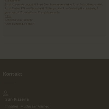
Zusatzstoffe:
1
: mit Konservierungsstoff
2
: mit Geschmacksverstärker
3
: mit Antioxidationsmittel
4
: mit Farbstoff
5
: mit Phosphat
6
: Süßungsmittel
7
: koffeinhaltig
8
: chininhaltig
9
:
geschwärzt
10
: enthält eine Phenylalaninquelle
Infos:
Schinken vom Truthahn
Keine Haftung für Fehler!
Kontakt
Sun Pizzeria
Inhaber: Mudassar Ahmed