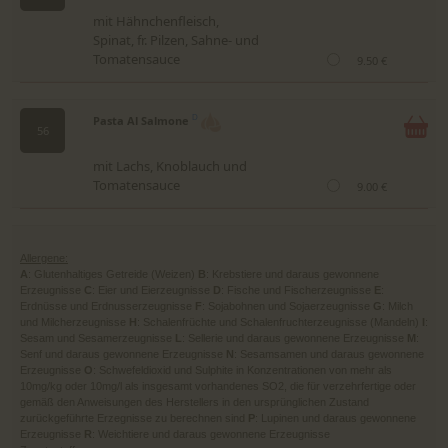
mit Hähnchenfleisch,
Spinat, fr. Pilzen, Sahne- und
Tomatensauce
9.50 €
Pasta Al Salmone
D
56
mit Lachs, Knoblauch und
Tomatensauce
9.00 €
Allergene:
A
: Glutenhaltiges Getreide (Weizen)
B
: Krebstiere und daraus gewonnene
Erzeugnisse
C
: Eier und Eierzeugnisse
D
: Fische und Fischerzeugnisse
E
:
Erdnüsse und Erdnusserzeugnisse
F
: Sojabohnen und Sojaerzeugnisse
G
: Milch
und Milcherzeugnisse
H
: Schalenfrüchte und Schalenfruchterzeugnisse (Mandeln)
I
:
Sesam und Sesamerzeugnisse
L
: Sellerie und daraus gewonnene Erzeugnisse
M
:
Senf und daraus gewonnene Erzeugnisse
N
: Sesamsamen und daraus gewonnene
Erzeugnisse
O
: Schwefeldioxid und Sulphite in Konzentrationen von mehr als
10mg/kg oder 10mg/l als insgesamt vorhandenes SO2, die für verzehrfertige oder
gemäß den Anweisungen des Herstellers in den ursprünglichen Zustand
zurückgeführte Erzegnisse zu berechnen sind
P
: Lupinen und daraus gewonnene
Erzeugnisse
R
: Weichtiere und daraus gewonnene Erzeugnisse