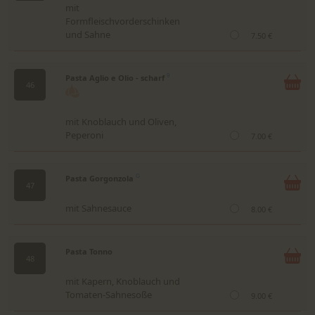
mit
Formfleischvorderschinken
und Sahne
7.50 €
Pasta Aglio e Olio - scharf
9
46
mit Knoblauch und Oliven,
Peperoni
7.00 €
Pasta Gorgonzola
G
47
mit Sahnesauce
8.00 €
Pasta Tonno
48
mit Kapern, Knoblauch und
Tomaten-Sahnesoße
9.00 €