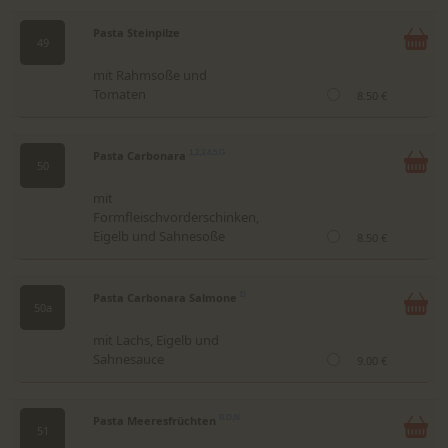
Pasta Steinpilze
49
mit Rahmsoße und
Tomaten
8.50 €
Pasta Carbonara
1,2,3,4,5,G
50
mit
Formfleischvorderschinken,
Eigelb und Sahnesoße
8.50 €
Pasta Carbonara Salmone
D
50a
mit Lachs, Eigelb und
Sahnesauce
9.00 €
Pasta Meeresfrüchten
B,D,N
51