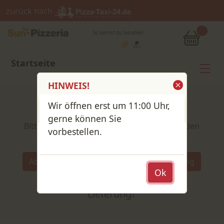
zurück nach
So kannst du bezahlen
Startseite
HINWEIS!
Wir öffnen erst um 11:00 Uhr,
Shop / Speisekarte
gerne können Sie
Bitte wähle deine Produkte und lege sie in den
vorbestellen.
Warenkorb
Wähle:
Abholung
Lieferung
Abholung
Ok
oder
Lieferung?